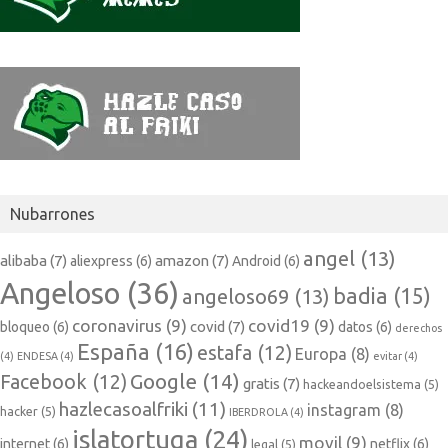
Nubarrones
angel
(13)
alibaba
(7)
amazon
(7)
aliexpress
(6)
Android
(6)
Angeloso
(36)
badia
(15)
angeloso69
(13)
coronavirus
(9)
covid19
(9)
covid
(7)
bloqueo
(6)
datos
(6)
derechos
España
(16)
estafa
(12)
Europa
(8)
(4)
ENDESA
(4)
evitar
(4)
Google
(14)
Facebook
(12)
gratis
(7)
hackeandoelsistema
(5)
hazlecasoalfriki
(11)
instagram
(8)
hacker
(5)
IBERDROLA
(4)
islatortuga
(24)
movil
(9)
internet
(6)
netflix
(6)
legal
(5)