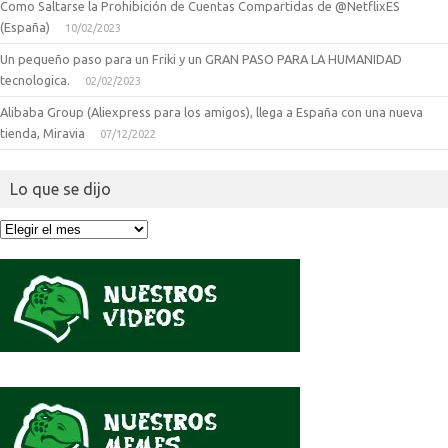
Como Saltarse la Prohibición de Cuentas Compartidas de @NetflixES
(España)
10/02/2023
Un pequeño paso para un Friki y un GRAN PASO PARA LA HUMANIDAD
tecnologica.
02/02/2023
Alibaba Group (Aliexpress para los amigos), llega a España con una nueva
tienda, Miravia
07/12/2022
Lo que se dijo
Lo
que
se
dijo