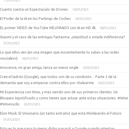
11/01/2025
Cuanto cuesta un Espectaculo de Drones
10/01/2025
El Poder de la IA en los Parkings de Coches
09/01/2025
EL primer VIDEO de YouTube MEJORADO con IA en HD 4k
08/01/2025
Xiaomi y el caso de las entregas fantasma: ¿ineptitud o simple indiferencia?
07/01/2025
Lo que ellos ven (en una imagen que inocentemente tu subes a las redes
«suciales»)
06/01/2025
Innocence, mi gran amiga, lanza un nuevo single
05/01/2025
Cree el ladrón (Google), que todos son de su condición… Parte 2 de la
demanda que voy a empezar contra ellos por chulearme
04/01/2025
Mi Experiencia con Wise, y mas siendo uno de sus primeros clientes. Un
Bloqueo Injustificado y como tienes que actuar ante estas situaciones. #Wise
#Wisesucks
02/01/2025
Elon Musk: El Visionario (un tanto extraño) que está Moldeando el Futuro
01/01/2025
Esto es lo que pasa (o mejor dicho pasara) a Google cuando intentan