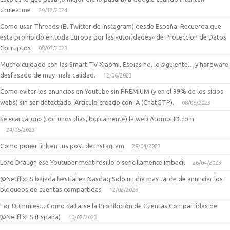
chulearme
29/12/2024
Como usar Threads (El Twitter de Instagram) desde España. Recuerda que
esta prohibido en toda Europa por las «utoridades» de Proteccion de Datos
Corruptos
08/07/2023
Mucho cuidado con las Smart TV Xiaomi, Espias no, lo siguiente… y hardware
desfasado de muy mala calidad.
12/06/2023
Como evitar los anuncios en Youtube sin PREMIUM (y en el 99% de los sitios
webs) sin ser detectado. Articulo creado con IA (ChatGTP).
08/06/2023
Se «cargaron» (por unos dias, logicamente) la web AtomoHD.com
24/05/2023
Como poner link en tus post de Instagram
28/04/2023
Lord Draugr, ese Youtuber mentirosillo o sencillamente imbecil
26/04/2023
@NetflixES bajada bestial en Nasdaq Solo un dia mas tarde de anunciar los
bloqueos de cuentas compartidas
12/02/2023
For Dummies… Como Saltarse la Prohibición de Cuentas Compartidas de
@NetflixES (España)
10/02/2023