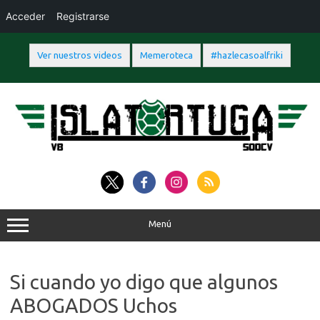
Acceder
Registrarse
Ver nuestros videos
Memeroteca
#hazlecasoalfriki
Saltar
al
contenido
Menú
Si cuando yo digo que algunos
ABOGADOS Uchos