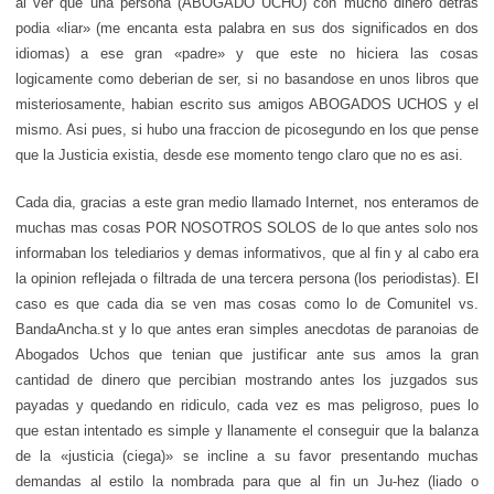
al ver que una persona (ABOGADO UCHO) con mucho dinero detras
podia «liar» (me encanta esta palabra en sus dos significados en dos
idiomas) a ese gran «padre» y que este no hiciera las cosas
logicamente como deberian de ser, si no basandose en unos libros que
misteriosamente, habian escrito sus amigos ABOGADOS UCHOS y el
mismo. Asi pues, si hubo una fraccion de picosegundo en los que pense
que la Justicia existia, desde ese momento tengo claro que no es asi.
Cada dia, gracias a este gran medio llamado Internet, nos enteramos de
muchas mas cosas POR NOSOTROS SOLOS de lo que antes solo nos
informaban los telediarios y demas informativos, que al fin y al cabo era
la opinion reflejada o filtrada de una tercera persona (los periodistas). El
caso es que cada dia se ven mas cosas como lo de Comunitel vs.
BandaAncha.st y lo que antes eran simples anecdotas de paranoias de
Abogados Uchos que tenian que justificar ante sus amos la gran
cantidad de dinero que percibian mostrando antes los juzgados sus
payadas y quedando en ridiculo, cada vez es mas peligroso, pues lo
que estan intentado es simple y llanamente el conseguir que la balanza
de la «justicia (ciega)» se incline a su favor presentando muchas
demandas al estilo la nombrada para que al fin un Ju-hez (liado o