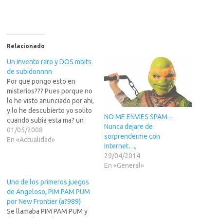
Relacionado
Un invento raro y DOS mbits
de subidonnnn
Por que pongo esto en
misterios??? Pues porque no
lo he visto anunciado por ahi,
y lo he descubierto yo solito
NO ME ENVIES SPAM –
cuando subia esta ma? un
Nunca dejare de
video desde mi conexion de
01/05/2008
sorprenderme con
Comcast en casa.Siempre
En «Actualidad»
Internet…,
sus he dicho que aqui
29/04/2014
tenemos unas conexiones
En «General»
bastantes buenas y
bastantes baratas. por
Uno de los primeros juegos
$29.95 la…
de Angeloso, PIM PAM PUM
por New Frontier (a?989)
Se llamaba PIM PAM PUM y