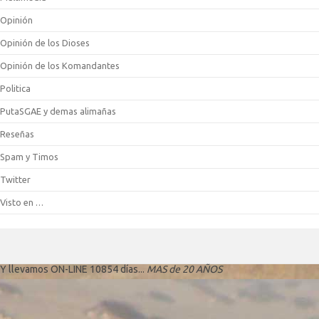
Opinión
Opinión de los Dioses
Opinión de los Komandantes
Politica
PutaSGAE y demas alimañas
Reseñas
Spam y Timos
Twitter
Visto en …
Y llevamos ON-LINE 10854 días...
MAS de 20 AÑOS