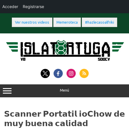
Acceder
Registrarse
Ver nuestros videos
Memeroteca
#hazlecasoalfriki
Saltar
al
contenido
Menú
𝗦𝗰𝗮𝗻𝗻𝗲𝗿 𝗣𝗼𝗿𝘁𝗮𝘁𝗶𝗹 𝗶𝗼𝗖𝗵𝗼𝘄 𝗱𝗲
𝗺𝘂𝘆 𝗯𝘂𝗲𝗻𝗮 𝗰𝗮𝗹𝗶𝗱𝗮𝗱