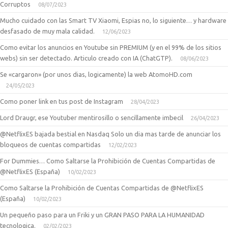
Corruptos
08/07/2023
Mucho cuidado con las Smart TV Xiaomi, Espias no, lo siguiente… y hardware
desfasado de muy mala calidad.
12/06/2023
Como evitar los anuncios en Youtube sin PREMIUM (y en el 99% de los sitios
webs) sin ser detectado. Articulo creado con IA (ChatGTP).
08/06/2023
Se «cargaron» (por unos dias, logicamente) la web AtomoHD.com
24/05/2023
Como poner link en tus post de Instagram
28/04/2023
Lord Draugr, ese Youtuber mentirosillo o sencillamente imbecil
26/04/2023
@NetflixES bajada bestial en Nasdaq Solo un dia mas tarde de anunciar los
bloqueos de cuentas compartidas
12/02/2023
For Dummies… Como Saltarse la Prohibición de Cuentas Compartidas de
@NetflixES (España)
10/02/2023
Como Saltarse la Prohibición de Cuentas Compartidas de @NetflixES
(España)
10/02/2023
Un pequeño paso para un Friki y un GRAN PASO PARA LA HUMANIDAD
tecnologica.
02/02/2023