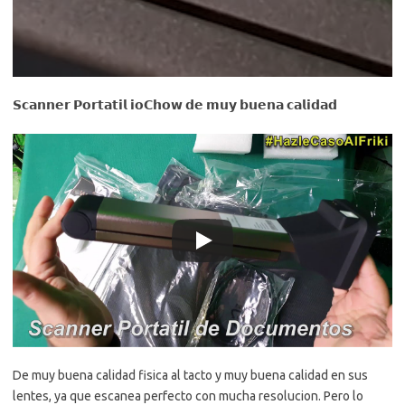
𝗦𝗰𝗮𝗻𝗻𝗲𝗿 𝗣𝗼𝗿𝘁𝗮𝘁𝗶𝗹 𝗶𝗼𝗖𝗵𝗼𝘄 𝗱𝗲 𝗺𝘂𝘆 𝗯𝘂𝗲𝗻𝗮 𝗰𝗮𝗹𝗶𝗱𝗮𝗱
De muy buena calidad fisica al tacto y muy buena calidad en sus
lentes, ya que escanea perfecto con mucha resolucion. Pero lo