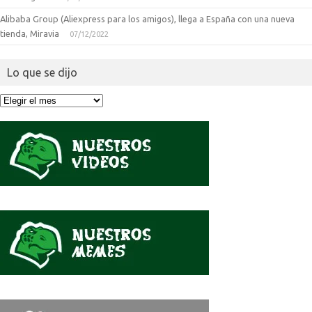
Alibaba Group (Aliexpress para los amigos), llega a España con una nueva
tienda, Miravia
07/12/2022
Lo que se dijo
Lo
que
se
dijo