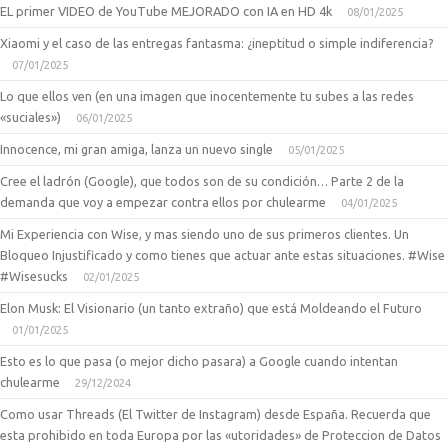
EL primer VIDEO de YouTube MEJORADO con IA en HD 4k
08/01/2025
Xiaomi y el caso de las entregas fantasma: ¿ineptitud o simple indiferencia?
07/01/2025
Lo que ellos ven (en una imagen que inocentemente tu subes a las redes
«suciales»)
06/01/2025
Innocence, mi gran amiga, lanza un nuevo single
05/01/2025
Cree el ladrón (Google), que todos son de su condición… Parte 2 de la
demanda que voy a empezar contra ellos por chulearme
04/01/2025
Mi Experiencia con Wise, y mas siendo uno de sus primeros clientes. Un
Bloqueo Injustificado y como tienes que actuar ante estas situaciones. #Wise
#Wisesucks
02/01/2025
Elon Musk: El Visionario (un tanto extraño) que está Moldeando el Futuro
01/01/2025
Esto es lo que pasa (o mejor dicho pasara) a Google cuando intentan
chulearme
29/12/2024
Como usar Threads (El Twitter de Instagram) desde España. Recuerda que
esta prohibido en toda Europa por las «utoridades» de Proteccion de Datos