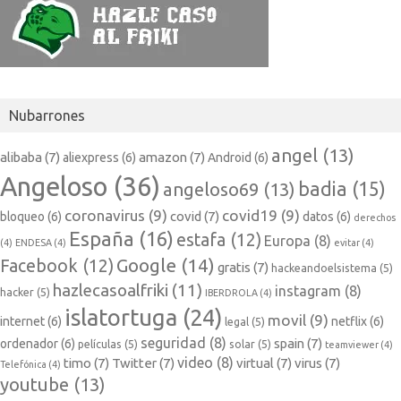
Nubarrones
angel
(13)
alibaba
(7)
amazon
(7)
aliexpress
(6)
Android
(6)
Angeloso
(36)
badia
(15)
angeloso69
(13)
coronavirus
(9)
covid19
(9)
covid
(7)
bloqueo
(6)
datos
(6)
derechos
España
(16)
estafa
(12)
Europa
(8)
(4)
ENDESA
(4)
evitar
(4)
Google
(14)
Facebook
(12)
gratis
(7)
hackeandoelsistema
(5)
hazlecasoalfriki
(11)
instagram
(8)
hacker
(5)
IBERDROLA
(4)
islatortuga
(24)
movil
(9)
internet
(6)
netflix
(6)
legal
(5)
seguridad
(8)
spain
(7)
ordenador
(6)
películas
(5)
solar
(5)
teamviewer
(4)
video
(8)
timo
(7)
Twitter
(7)
virtual
(7)
virus
(7)
Telefónica
(4)
youtube
(13)