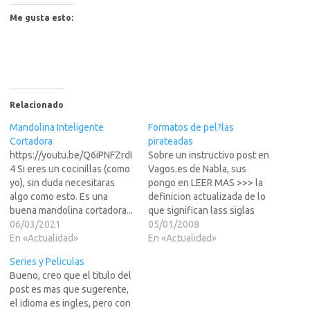
Me gusta esto:
Relacionado
Mandolina Inteligente
Formatos de pel?las
Cortadora
pirateadas
https://youtu.be/Q6iPNFZrdI
Sobre un instructivo post en
4 Si eres un cocinillas (como
Vagos.es de Nabla, sus
yo), sin duda necesitaras
pongo en LEER MAS >>> la
algo como esto. Es una
definicion actualizada de lo
buena mandolina cortadora...
que significan lass siglas
que nada tiene que ver con
06/03/2021
que podemos ver en los
05/01/2008
el instrumento en cuestion y
En «Actualidad»
nombres de las pelis que
En «Actualidad»
que te permitira pasar al
nos bajamos de Internet...
Series y Peliculas
siguiente nivel en el tema de
eso de DVD-SCR, Screener,
Bueno, creo que el titulo del
peparar tus propias comidas
Cam, etc...Debido a su
post es mas que sugerente,
en casa. . Este es un…
utilidad es un articulo
el idioma es ingles, pero con
recomendado…